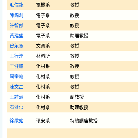
毛偉龍
電機系
教授
陳錫釗
電子系
教授
許智傑
電子系
教授
黃建盛
電子系
助理教授
曾永寬
文資系
教授
王行達
材料所
教授
王健聰
化材系
教授
化材系
教授
周宗翰
陳文星
化材系
教授
王詩涵
化材系
副教授
化材系
助理教授
石健忠
徐啟銘
環安系
特約講座教授