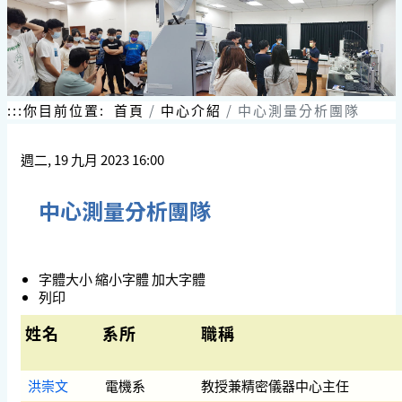
:::
你目前位置:
首頁
中心介紹
中心測量分析團隊
週二, 19 九月 2023 16:00
中心測量分析團隊
字體大小
縮小字體
加大字體
列印
姓名
系所
職稱
洪崇文
電機系
教授兼精密儀器中心主任