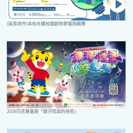
(延長收件)本校永續校園創新節電挑戰賽
2026巧虎舞臺劇「銀河怪盜的祕密」